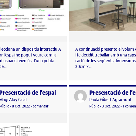
elecciona un dispositiu interactiu A
A continuació presento el volum e
ar l’espai he pogut veure com la
He decidit treballar amb una cap
d’usuaris feien ús d’una petita
cartó de les següents dimension
 de…
30cm x…
Presentació de l’espai
Presentació de l’e
per
Publicat per
Publicat per
Publicat per
Magí Aloy Calaf
Paula Gibert Agramunt
Visibilitat:
Data de publicació
el Presentació de l’espai
Visibilitat:
Data de publicació
3 octubre
Públic
-
8 Oct. 2022
-
comentari
Públic
-
3 Oct. 2022
-
1 comen