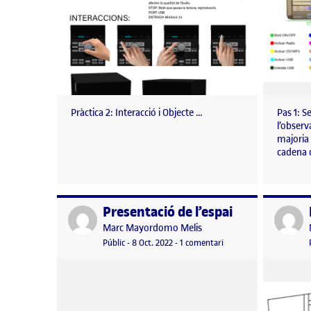
Pràctica 2: Interacció i Objecte …
Pas 1: S
l’observ
majoria 
cadena
Presentació de l’espai
Publicat per
Publicat 
Publicat per
Marc Mayordomo Melis
Visibilitat:
Data de publicació
8 octubre, 2022 8:18 pm
a Presentació de l’espai
Públic
-
8 Oct. 2022
-
1 comentari