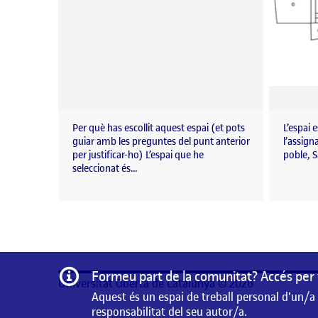
Per què has escollit aquest espai (et pots
L’espai e
guiar amb les preguntes del punt anterior
l’assign
per justificar-ho) L’espai que he
poble, S
seleccionat és…
Informació
Formeu part de la comunitat? Accés per 
Universitat Oberta de Catalunya © 2026
Aquest és un espai de treball personal d'un/a
responsabilitat del seu autor/a.