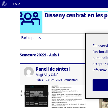
Quant al WordPress
+ Folio
Logo Ágora
Disseny centrat en les 
Saltar al contingut
Participants
Fem serv
funcionali
Semestre 20221 - Aula 1
personali
acceptar, 
Panell de síntesi
Publicat per
Publicat 
informaci
Publicat per
Magí Aloy Calaf
Visibilitat:
Data de publicació
el Panell de síntesi
Públic
-
23 Gen. 2023
-
comentari