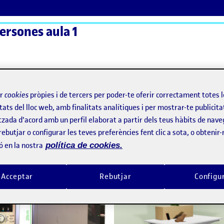
persones aula 1
ActiFolios
Aj
ir
cookies
pròpies i de tercers per poder-te oferir correctament totes 
tats del lloc web, amb finalitats analítiques i per mostrar-te publicita
tzada d'acord amb un perfil elaborat a partir dels teus hàbits de nave
rebutjar o configurar les teves preferències fent clic a sota, o obtenir
Pràctica 2: Interacció i Objecte
per
Publicat per
ó en la nostra
política de cookies.
Publicat per
Publicat per
Magí Aloy Calaf
Magí Aloy Calaf
Visibilitat:
Data de publicació
a Pràctica 2: Interacció i Objecte
Visibilitat:
Data de publicació
Públic
-
4 Gen. 2023
-
1 comentari
Públic
-
3 Des. 2022
-
1 comen
Acceptar
Rebutjar
Configu