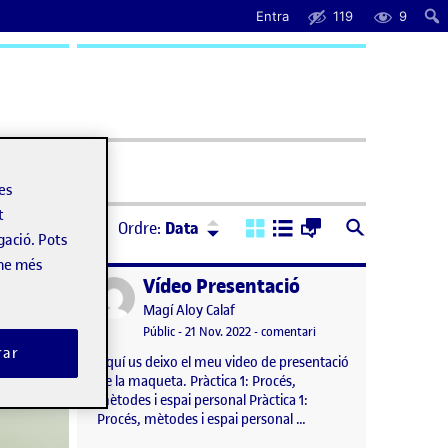
Entra
119
9
uda
les
t
Ordre:
Descendent
Ordre:
Data
gació. Pots
-ne més
PAC2: Cos, objecte i espai
Vídeo Presentació
Publicat per
Publicat per
Magí Aloy Calaf
a PAC2: Cos, objecte i espai
Visibilitat:
Data de publicació
el Vídeo Presentació
tari
Públic
-
21 Nov. 2022
-
comentari
rar
Aquí us deixo el meu video de presentació
de la maqueta. Pràctica 1: Procés,
mètodes i espai personal Pràctica 1:
Procés, mètodes i espai personal …