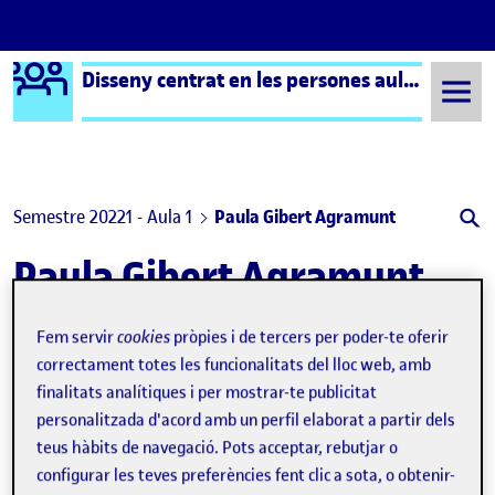
Logo Ágora
Disseny centrat en les persones aula 1
Saltar al contingut
Semestre 20221 - Aula 1
Paula Gibert Agramunt
Paula Gibert Agramunt
Fem servir
cookies
pròpies i de tercers per poder-te oferir
Presentació de l’espai
Publicat per
expa
correctament totes les funcionalitats del lloc web, amb
Publicat per
Paula Gibert Agramunt
finalitats analítiques i per mostrar-te publicitat
Visibilitat:
Data de publicació
3 octubre, 2022 1:04 pm
a Presentació de l’espai
Públic
-
3 Oct. 2022
-
1 comentari
personalitzada d'acord amb un perfil elaborat a partir dels
teus hàbits de navegació. Pots acceptar, rebutjar o
configurar les teves preferències fent clic a sota, o obtenir-