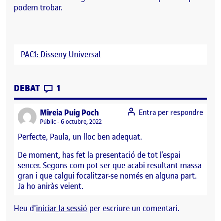
podem trobar.
PAC1: Disseny Universal
CONTRIBUTIONS
EL PRESENTACIÓ DE L’ESPAI
DEBAT
1
says:
Mireia Puig Poch
Entra per respondre
Visibilitat:
Públic
6 octubre, 2022
Perfecte, Paula, un lloc ben adequat.
De moment, has fet la presentació de tot l’espai
sencer. Segons com pot ser que acabi resultant massa
gran i que calgui focalitzar-se només en alguna part.
Ja ho aniràs veient.
Heu d'
iniciar la sessió
per escriure un comentari.